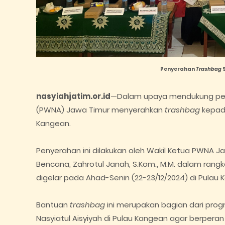
Penyerahan
Trashbag
S
nasyiahjatim.or.id
—
Dalam upaya mendukung peles
(PWNA) Jawa Timur menyerahkan
trashbag
kepad
Kangean.
Penyerahan ini dilakukan oleh
Wakil Ketua PWNA J
Bencana,
Zahrotul Janah, S.Kom., M.M. dalam rangk
digelar pada Ahad-Senin (22-23/12/2024) di Pulau
Bantuan
trashbag
ini merupakan bagian dari pro
Nasyiatul Aisyiyah di Pulau Kangean agar berpera