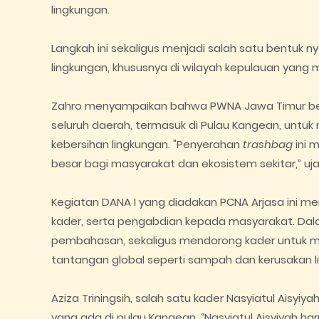
lingkungan.
Langkah ini sekaligus menjadi salah satu bentuk 
lingkungan, khususnya di wilayah kepulauan yang
Zahro menyampaikan bahwa PWNA Jawa Timur berk
seluruh daerah, termasuk di Pulau Kangean, untu
kebersihan lingkungan. "Penyerahan
trashbag
ini 
besar bagi masyarakat dan ekosistem sekitar,” uja
Kegiatan DANA I yang diadakan PCNA Arjasa ini m
kader, serta pengabdian kepada masyarakat. Dalam
pembahasan, sekaligus mendorong kader untuk 
tantangan global seperti sampah dan kerusakan l
Aziza Triningsih, salah satu kader Nasyiatul Ais
yang ada di pulau Kangean.
“Nasyiatul Aisyiyah 