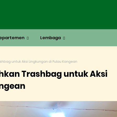
epartemen
Lembaga
hbag untuk Aksi Lingkungan di Pulau Kangean
kan Trashbag untuk Aksi
angean