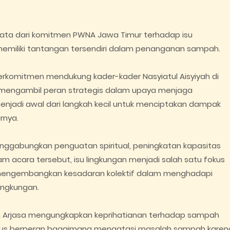
nyata dari komitmen PWNA Jawa Timur terhadap isu
 memiliki tantangan tersendiri dalam penanganan sampah.
omitmen mendukung kader-kader Nasyiatul Aisyiyah di
k mengambil peran strategis dalam upaya menjaga
menjadi awal dari langkah kecil untuk menciptakan dampak
rnya.
enggabungkan penguatan spiritual, peningkatan kapasitas
 acara tersebut, isu lingkungan menjadi salah satu fokus
mengembangkan kesadaran kolektif dalam menghadapi
ingkungan.
yiyah Arjasa mengungkapkan keprihatianan terhadap sampah
harus berperan bagaimana mengatasi masalah sampah karen