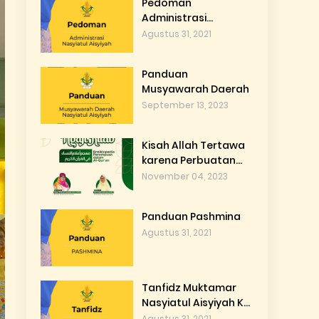
Pedoman
Administrasi
Nasyiatul Aisyiyah
Agustus 31, 2021
Panduan
Musyawarah Daerah
September 13, 2023
Kisah Allah Tertawa
karena Perbuatan
Ummu Sulaim di Ngaji
November 04, 2023
Kitab Nasyiah
Panduan Pashmina
Agustus 31, 2021
Tanfidz Muktamar
Nasyiatul Aisyiyah Ke
XIII
Agustus 31, 2021