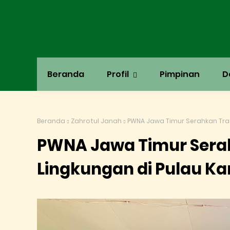
Beranda
Profil
Pimpinan
D
Beranda
Zahrotul Janah
PWNA Jawa Timur Serahkan Tras
PWNA Jawa Timur Serah
Lingkungan di Pulau K